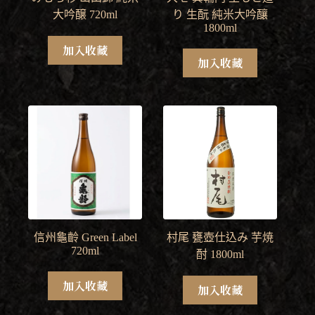
大吟醸 720ml
り 生酛 純米大吟釀
1800ml
加入收藏
加入收藏
信州龜齡 Green Label
村尾 甕壺仕込み 芋焼
720ml
酎 1800ml
加入收藏
加入收藏