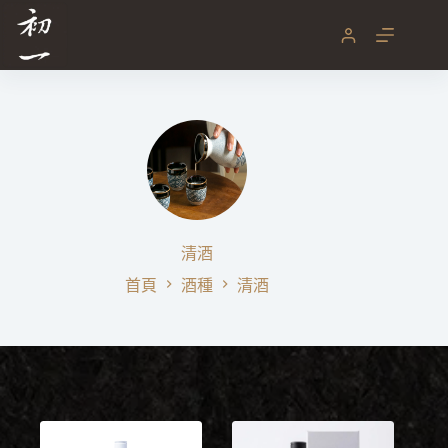
跳
至
主
要
內
容
清酒
首頁
酒種
清酒