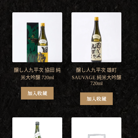
醸し人九平次 協田 純
醸し人九平次 雄町
米大吟醸 720ml
SAUVAGE 純米大吟醸
720ml
加入收藏
加入收藏