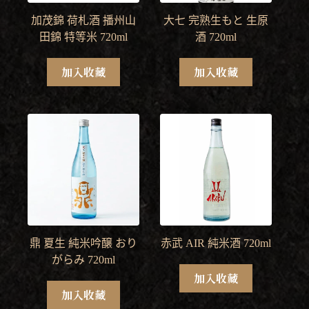
加茂錦 荷札酒 播州山
大七 完熟生もと 生原
田錦 特等米 720ml
酒 720ml
加入收藏
加入收藏
鼎 夏生 純米吟醸 おり
赤武 AIR 純米酒 720ml
がらみ 720ml
加入收藏
加入收藏