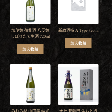
加茂錦 荷札酒 八反錦
新政酒造 A-Type 720ml
しぼりたて生酒 720ml
加入收藏
加入收藏
みむろ杉 山田錦 純米
大七 箕輪門 生もと造