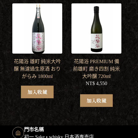
花陽浴 雄町 純米大吟
花陽浴 PREMIUM 備
醸 無濾過生原酒 おり
前雄町 磨き四割 純米
がらみ 1800ml
大吟醸 720ml
NT$
4,550
加入收藏
加入收藏
門市名稱
初一 Sake • whisky 日本酒専売店