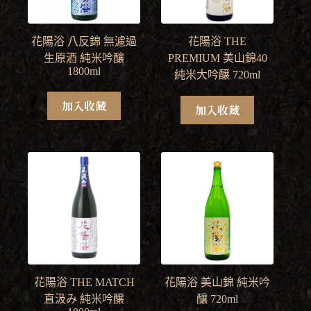
花陽浴 八反錦 無濾過
花陽浴 THE
生原酒 純米吟釀
PREMIUM 美山錦40
1800ml
純米大吟醸 720ml
加入收藏
加入收藏
花陽浴 THE MATCH
花陽浴 美山錦 純米吟
直汲み 純米吟醸
釀 720ml