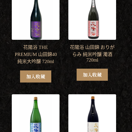
花陽浴 THE
花陽浴 山田錦 おりが
PREMIUM 山田錦40
らみ 純米吟釀 濁酒
720ml
純米大吟醸 720ml
加入收藏
加入收藏