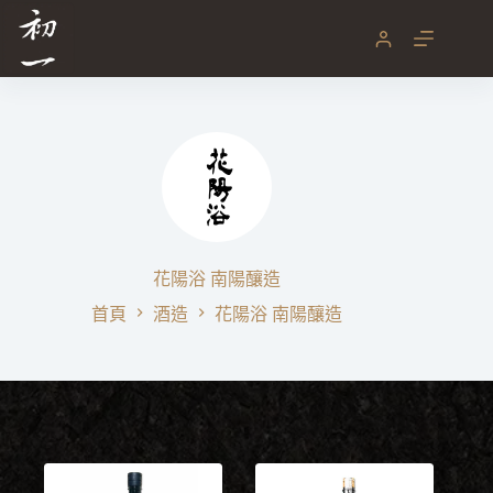
跳
至
主
要
內
容
花陽浴 南陽釀造
首頁
酒造
花陽浴 南陽釀造