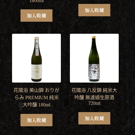
1800ml
加入收藏
加入收藏
花陽浴 美山錦 おりが
花陽浴 八反錦 純米大
らみ PREMIUM 純米
吟釀 無濾過生原酒
720ml
大吟釀 180ml
加入收藏
加入收藏