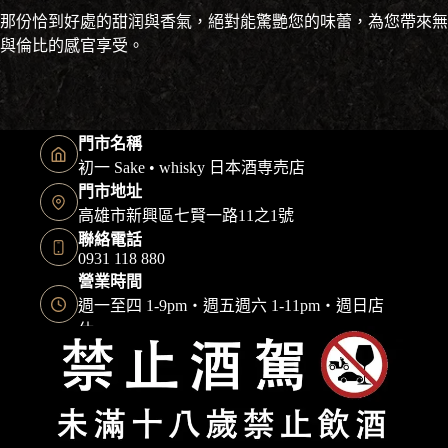
那份恰到好處的甜润與香氣，絕對能驚艷您的味蕾，為您帶來無
與倫比的感官享受。
門市名稱
初一 Sake • whisky 日本酒専売店
門市地址
高雄市新興區七賢一路11之1號
聯絡電話
0931 118 880
營業時間
週一至四 1-9pm・週五週六 1-11pm・週日店
休
Copyright © 2026 初一日本酒 保留一切權利｜本網站由
快找整合顧問
建置維護