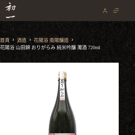
跳
至
主
要
內
容
首頁
酒造
花陽浴 南陽釀造
花陽浴 山田錦 おりがらみ 純米吟釀 濁酒 720ml