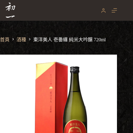
跳
至
主
要
內
容
首頁
酒種
東洋美人 壱番纏 純米大吟醸 720ml