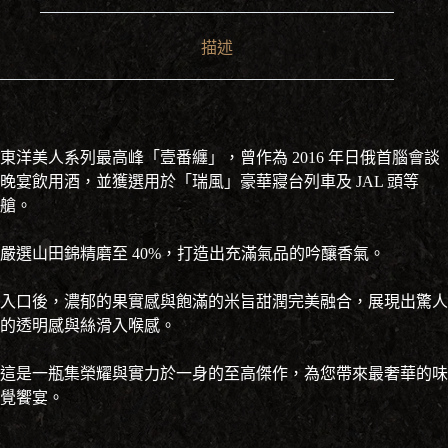
描述
東洋美人系列最高峰「壹番纏」，曾作為 2016 年日俄首腦會談
晚宴飲用酒，並獲選用於「瑞風」豪華寢台列車及 JAL 頭等
艙。
嚴選山田錦精磨至 40%，打造出充滿氣品的吟釀香氣。
入口後，濃郁的果實感與飽滿的米旨甜潤完美融合，展現出驚人
的透明感與絲滑入喉感。
這是一瓶集榮耀與實力於一身的至高傑作，為您帶來最奢華的味
覺饗宴。