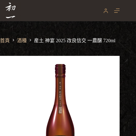
跳
至
主
要
內
容
首頁
酒種
産土 神宴 2025 改良信交 一農醸 720ml