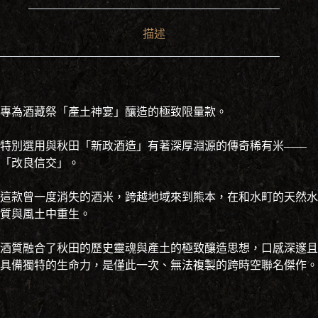
描述
專為酒藏祭「產土神宴」釀造的極致限量款。
特別選用與秋田「新政酒造」有著深厚淵源的傳奇稀有米——
「改良信交」。
這款曾一度消失的酒米，跨越地域來到熊本，在和水町的天然水
質與風土中重生。
酒質融合了秋田的歷史靈魂與產土的極致釀造思想，口感深邃且
具備獨特的生命力，是僅此一次、無法複製的跨時空聯名傑作。