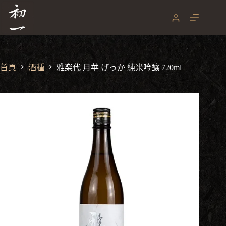
跳
至
主
要
內
容
首頁
酒種
雅楽代 月華 げっか 純米吟釀 720ml