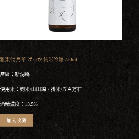
雅楽代 月華 げっか 純米吟釀 720ml
產區：新潟縣
使用米：麹米/山田錦、掛米/五百万石
酒精濃度：13.5%
加入收藏