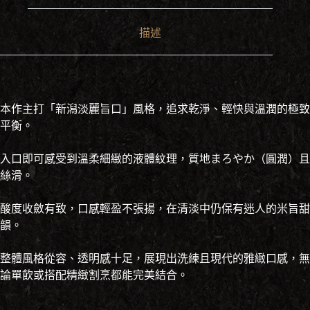
描述
本作主打「新潟淡麗旨口」風格，追求乾淨、輕快與溫潤的極致
平衡。
入口即可感受到溫柔細緻的液體紋理，質地まろやか（圓潤）且
絲滑。
酸度收斂有致，口感輕盈不張揚，在清淡中仍保有迷人的米旨甜
韻。
整體風格從容、透明感十足，展現出洗練且現代的雅緻口感，無
論單飲或搭配精緻割烹都能完美結合。