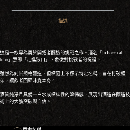
描述
這是一款專為勇於開拓者釀造的挑戰之作。酒名「In bocca al
lupo」意即「走進狼口」，象徵對挑戰者的祝福。
雖然為純米規格釀造，但標籤上不標示特定名稱，旨在打破框
架，讓飲者回歸味覺本身。
酒質純淨且具備一白水成標誌性的流暢感，展現出酒造在釀造技
術上的大膽突破與自信。
門市名稱