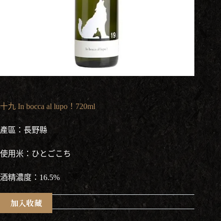
十九 In bocca al lupo！720ml
產區：長野縣
使用米：ひとごこち
酒精濃度：16.5%
加入收藏