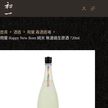
飛鸞 Happy New Born 純米 無濾過生原酒 720ml
跳
NT$
1,980
至
主
要
內
容
首頁
酒造
飛鸞 森酒造場
飛鸞 Happy New Born 純米 無濾過生原酒 720ml