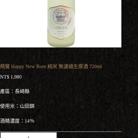
飛鸞 Happy New Born 純米 無濾過生原酒 720ml
NT$
1,980
產區：長崎縣
使用米：山田錦
酒精濃度：14％
飛