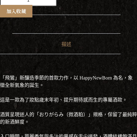
鸞
Happy
加入收藏
New
Born
純
米
無
描述
濾
過
生
原
酒
720ml
「飛鸞」新釀造季節的首款力作，以 HappyNewBorn 為名，象
數
徵全新氣象的誕生。
量
這是一款為了妝點歲末年初、提升期待感而生的專屬酒款。
酒質呈現迷人的「おりがらみ（微酒粕）」規格，保留了最純粹
的新酒鮮度。
入口瞬間，華麗香氣與多汁的果感在舌尖迸發，酒體結構飽滿且