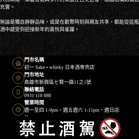
充實。
無論是獨自靜靜品味，或是在歡聚時刻與親友共享，都能從這瓶
酒中感受到迎接新年的喜悅與雀躍。
門市名稱
初一 Sake • whisky 日本酒専売店
門市地址
高雄市新興區七賢一路11之1號
聯絡電話
0931 118 880
營業時間
週一至四 1-9pm・週五週六 1-11pm・週日店
休
Copyright © 2026 初一日本酒 保留一切權利｜本網站由
快找整合顧問
建置維護