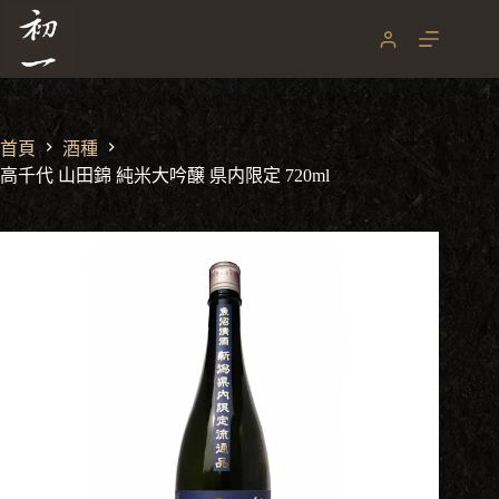
跳
至
主
要
內
容
首頁
酒種
高千代 山田錦 純米大吟醸 県内限定 720ml