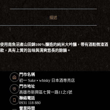
描述
使用南魚沼產山田錦100%釀造的純米大吟釀，帶有酒粕微渣酒
款，具有上質的旨味與清爽悠長的餘韻。
門市名稱
初一 Sake • whisky 日本酒専売店
門市地址
高雄市新興區七賢一路11之1號
聯絡電話
0931 118 880
營業時間