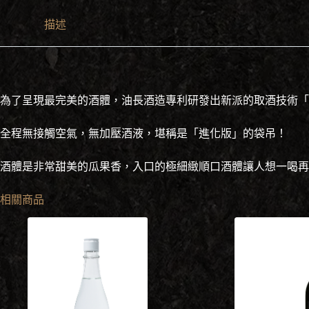
採
720ml
描述
數
量
為了呈現最完美的酒體，油長酒造專利研發出新派的取酒技術「
全程無接觸空氣，無加壓酒液，堪稱是「進化版」的袋吊！
酒體是非常甜美的瓜果香，入口的極細緻順口酒體讓人想一喝再
相關商品