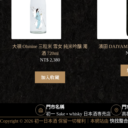
大嶺 Ohmine 三粒米 雪女 純米吟釀 濁
濱田 DAIYAM
酒 720ml
NT$
2,380
加入收藏
門市名稱
門
初一 Sake • whisky 日本酒専売店
高
Copyright © 2026 初一日本酒 保留一切權利｜本網站由
快找整合