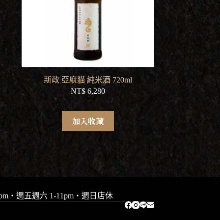
新政 亞麻貓 純米酒 720ml
NT$
6,280
加入收藏
9pm・週五週六 1-11pm・週日店休