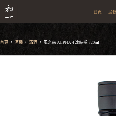
跳
風之森 ALPHA 4 冰結採 720ml
風
至
NT$
7,200
之
首頁
最
主
森
ALPHA
要
4
內
冰
容
結
採
首頁
酒種
清酒
風之森 ALPHA 4 冰結採 720ml
720ml
數
量