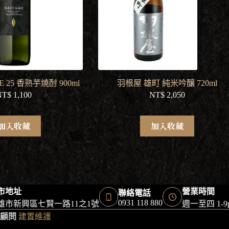
E 25 香熟芋燒酎 900ml
羽根屋 雄町 純米吟釀 720ml
NT$
1,100
NT$
2,050
加入收藏
加入收藏
市地址
營業時間
聯絡電話
0931 118 880
雄市新興區七賢一路11之1號
週一至四 1-
顧問
建置維護