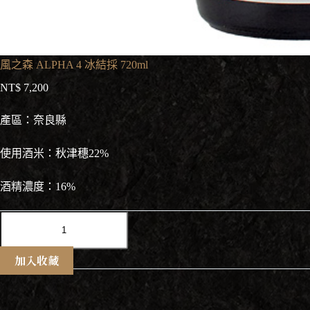
風之森 ALPHA 4 冰結採 720ml
NT$
7,200
產區：奈良縣
使用酒米：秋津穗22%
酒精濃度：16%
風
之
森
加入收藏
ALPHA
4
冰
結