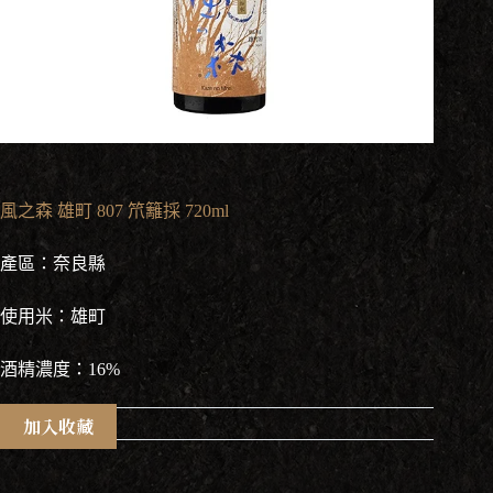
風之森 雄町 807 笊籬採 720ml
產區：奈良縣
使用米：雄町
酒精濃度：16%
加入收藏