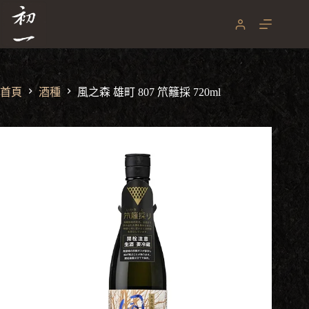
跳
至
主
要
內
容
首頁
酒種
風之森 雄町 807 笊籬採 720ml