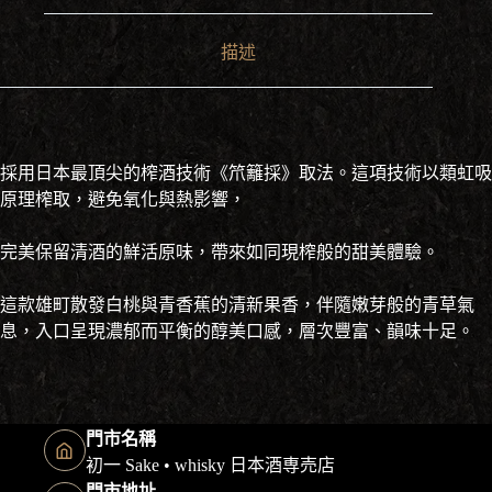
描述
採用日本最頂尖的榨酒技術《笊籬採》取法。這項技術以類虹吸
原理榨取，避免氧化與熱影響，
完美保留清酒的鮮活原味，帶來如同現榨般的甜美體驗。
這款雄町散發白桃與青香蕉的清新果香，伴隨嫩芽般的青草氣
息，入口呈現濃郁而平衡的醇美口感，層次豐富、韻味十足。
門市名稱
初一 Sake • whisky 日本酒専売店
門市地址