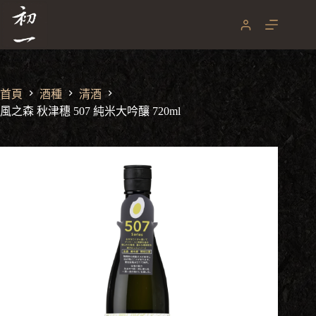
風之森 秋津穗 507 純米大吟釀 720ml
跳
NT$
1,860
至
主
要
內
容
首頁
酒種
清酒
風之森 秋津穗 507 純米大吟釀 720ml