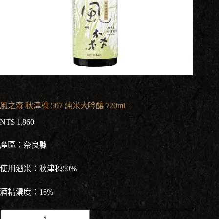
風之森 秋津穗 507 純米大吟釀 720ml
NT$
1,860
產區：奈良縣
使用酒米：秋津穗50%
酒精濃度：16%
風