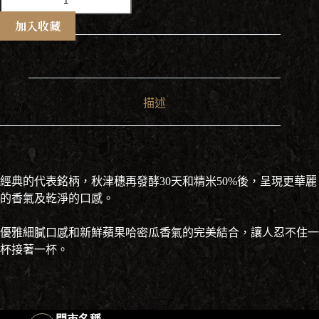
之
森
加入收藏
秋
津
穗
507
純
描述
米
大
吟
釀
720ml
經典的代表銘柄，秋津穗再發酵30天和精米50%後，呈現更華麗
數
量
的香氣及乾淨的口感。
優雅細膩口感和新鮮蘋果哈密瓜香氣的完美結合，讓人忍不住一
杯接著一杯。