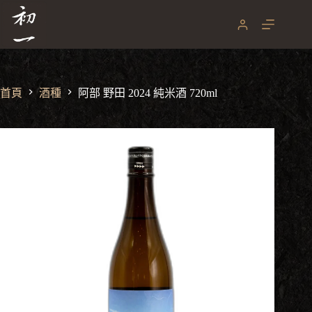
跳
至
主
要
內
容
首頁
酒種
阿部 野田 2024 純米酒 720ml