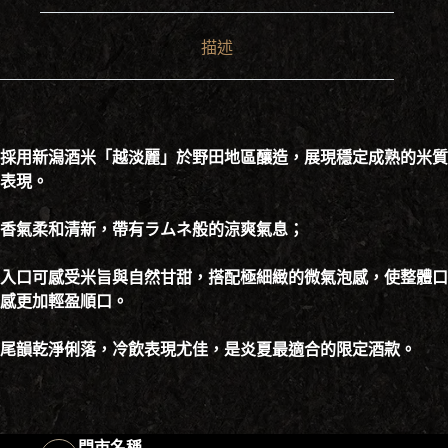
描述
採用新潟酒米「越淡麗」於野田地區釀造，展現穩定成熟的米質
表現。
香氣柔和清新，帶有ラムネ般的涼爽氣息；
入口可感受米旨與自然甘甜，搭配極細緻的微氣泡感，使整體口
感更加輕盈順口。
尾韻乾淨俐落，冷飲表現尤佳，是炎夏最適合的限定酒款。
門市名稱