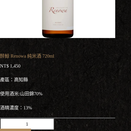
醉鯨 Renowa 純米酒 720ml
NT$
1,450
產區：高知縣
使用酒米:山田錦70%
酒精濃度：13%
醉
鯨