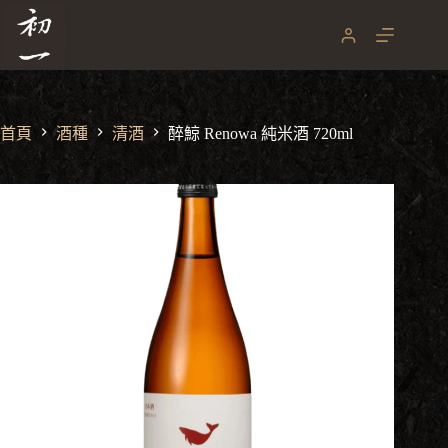
醉鯨 Renowa 純米酒 720ml
跳
NT$
1,450
至
主
要
內
容
首頁
酒種
清酒
醉鯨 Renowa 純米酒 720ml