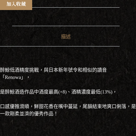
Renowa
加入收藏
純
米
酒
720ml
數
描述
量
醉鯨低酒精度挑戰，與日本新年號令和相似的讀音
「Renowa」，
是醉鯨酒造作品中酒度最高(+8)、酒精濃度最低(13%)，
口感優雅滑順，鮮甜花香在嘴中蔓延，尾韻結束地爽口俐落，是
一款剛柔並濟的優秀作品！