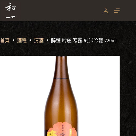
醉鯨 吟麗 寒露 純米吟釀 720ml
跳
NT$
1,650
至
主
要
內
容
首頁
酒種
清酒
醉鯨 吟麗 寒露 純米吟釀 720ml