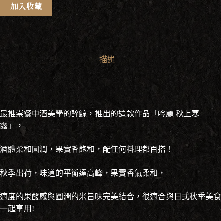
吟
加入收藏
麗
寒
露
純
米
描述
吟
釀
720ml
數
量
最推崇餐中酒美學的醉鯨，推出的這款作品「吟麗 秋上寒
露」，
酒體柔和圓潤，果實香飽和，配任何料理都百搭！
秋季出荷，味道的平衡達高峰，果實香氣柔和，
適度的果酸感與圓潤的米旨味完美結合，很適合與日式秋季美食
一起享用!