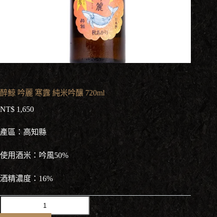
醉鯨 吟麗 寒露 純米吟釀 720ml
NT$
1,650
產區：高知縣
使用酒米：吟風50%
酒精濃度：16%
醉
鯨