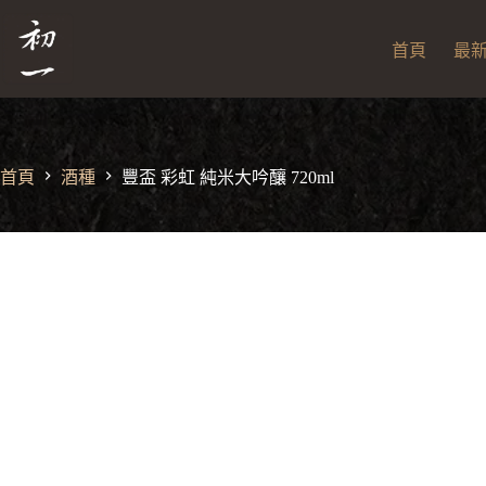
跳
至
首頁
最
主
要
內
容
首頁
酒種
豐盃 彩虹 純米大吟釀 720ml