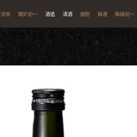
新消息
關於初一
酒造
清酒
燒酎
梅酒
聯絡初一