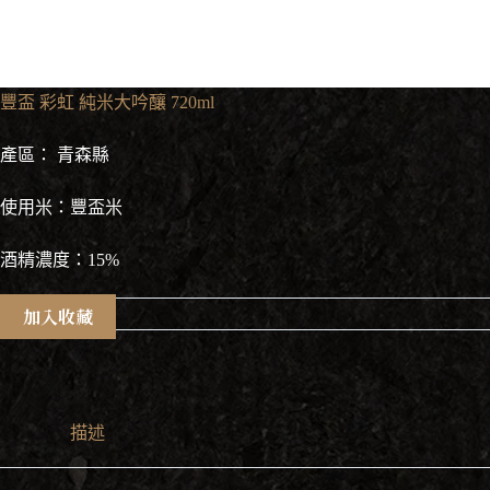
豐盃 彩虹 純米大吟釀 720ml
產區： 青森縣
使用米：豐盃米
酒精濃度：15%
加入收藏
描述