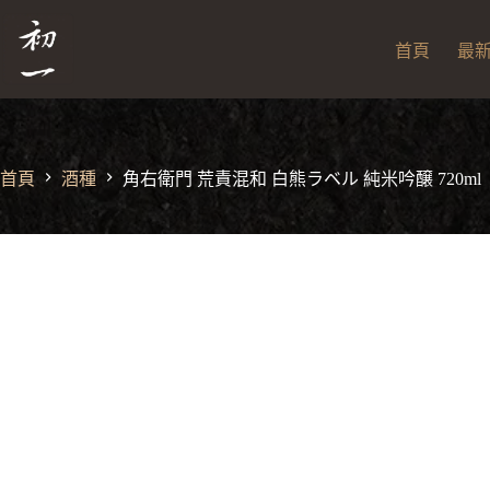
跳
角右衛門 荒責混和 白熊ラベル 純米吟醸 720ml
角
至
NT$
1,980
右
首頁
最
主
衛
門
要
荒
內
責
容
混
首頁
酒種
角右衛門 荒責混和 白熊ラベル 純米吟醸 720ml
和
白
熊
ラ
ベ
ル
純
米
吟
醸
720ml
數
量