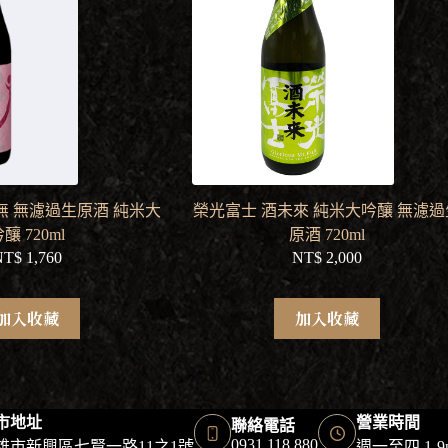
無 無濾過生原酒 純米大
榮光富士 酒未來 純米大吟釀 無濾過
釀 720ml
原酒 720ml
NT$
1,760
NT$
2,000
加入收藏
加入收藏
市地址
營業時間
聯絡電話
0931 118 880
雄市新興區七賢一路11之1號
週一至四 1-