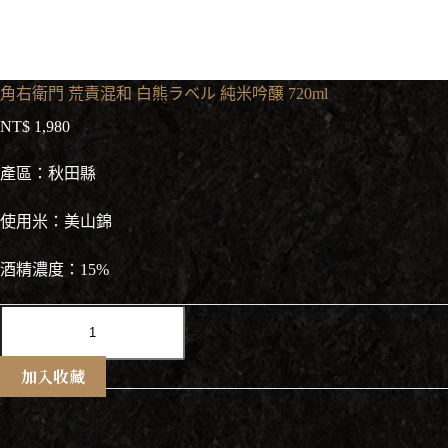
角右衛門 荒責混和 白熊ラベル 純米吟醸 720ml
NT$
1,980
產區：秋田縣
使用米：美山錦
酒精濃度：15%
角
右
衛
加入收藏
門
荒
責
混