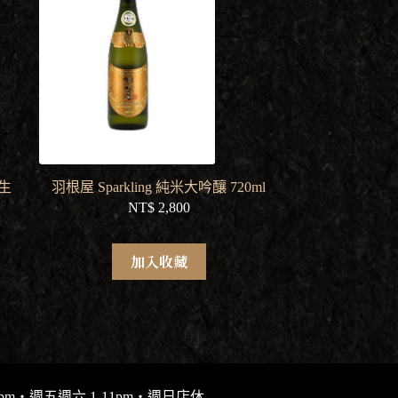
生
羽根屋 Sparkling 純米大吟釀 720ml
NT$
2,800
加入收藏
9pm・週五週六 1-11pm・週日店休