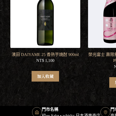
濱田 DAIYAME 25 香熟芋燒酎 900ml
榮光富士 壽限
NT$
1,100
吟
加入收藏
門市名稱
門
初一 Sake • whisky 日本酒専売店
高