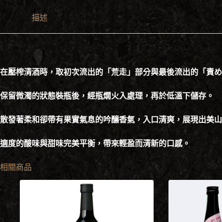
和
描述
白
熊
ラ
ベ
ル
純
在壓榨清酒時，取初次流出的「荒走」部分與最後流出的「責め
米
吟
保留微濁的狀態裝瓶後，經瓶燗火入處理，再於低溫下儲存。
醸
720ml
散發著柔和卻帶有果實氣息的吟釀香氣，入口清爽，展現出美山
數
量
適度的酸味與甜味完美平衡，帶來輕盈而清新的口感。
相關商品