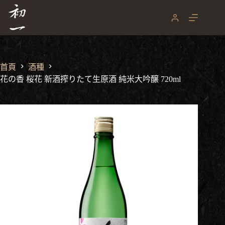
跳
至
主
要
內
容
首頁
酒種
花の香 桜花 新酒搾りたて生原酒 純米大吟醸 720ml