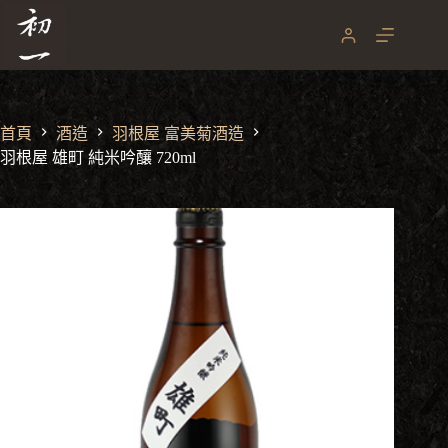
羽根屋 雄町 純米吟釀 720ml
跳
NT$
2,050
至
主
要
內
容
首頁
酒造
羽根屋 富美菊酒造
羽根屋 雄町 純米吟釀 720ml