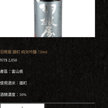
羽根屋 雄町 純米吟釀 720ml
NT$
2,050
產區：富山県
使用酒米：雄町
酒精濃度：16%
羽