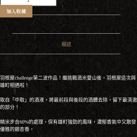
根
屋
加入收藏
雄
町
純
米
吟
描述
釀
720ml
數
量
羽根屋challenge第二波作品！繼挑戰酒米愛山後，羽根屋這次與
雄町相遇啦！
取自「中取」的酒液，將最前段與後段的酒體去除，留下最清澈
的部分！
精米步合60%的處理，保有雄町強勁的風味，濃郁香氣中又散發
優雅的銀杏香，