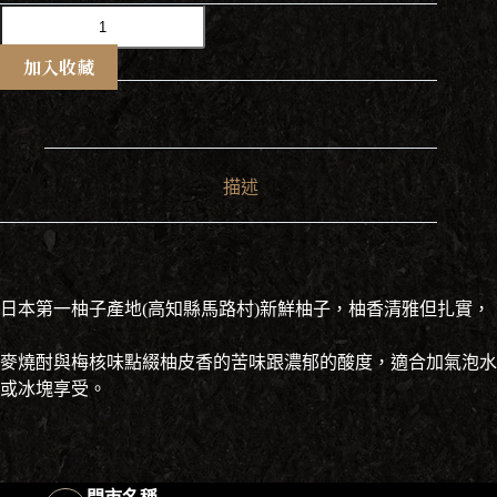
篠
崎
酒
加入收藏
造
柚
子
梅
酒
描述
500ml
數
量
日本第一柚子產地(高知縣馬路村)新鮮柚子，柚香清雅但扎實，
麥燒酎與梅核味點綴柚皮香的苦味跟濃郁的酸度，適合加氣泡水
或冰塊享受。