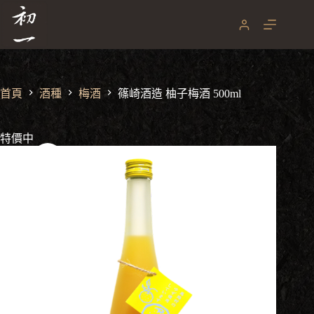
篠崎酒造 柚子梅酒 500ml
跳
NT$
880
NT$
1,050
至
原
目
主
始
前
要
價
價
內
格：
格：
容
NT$ 1,050。
NT$ 880。
首頁
酒種
梅酒
篠崎酒造 柚子梅酒 500ml
特價中