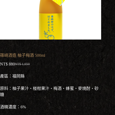
篠崎酒造 柚子梅酒 500ml
NT$
880
NT$
1,050
原
目
始
前
產區：福岡縣
價
價
格：
格：
原料：柚子果汁・椪柑果汁・梅酒・蜂蜜・麥燒酎・砂
NT$ 1,050。
NT$ 880。
糖
酒精濃度：6%