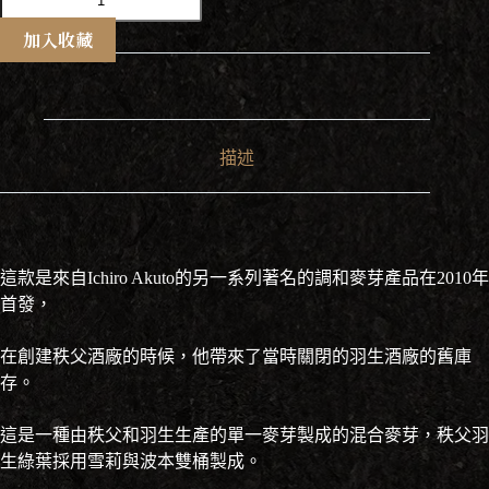
父
綠
加入收藏
葉
雙
桶
日
本
描述
調
和
純
麥
威
這款是來自Ichiro Akuto的另一系列著名的調和麥芽產品在2010年
士
首發，
忌
700ml
數
在創建秩父酒廠的時候，他帶來了當時關閉的羽生酒廠的舊庫
量
存。
這是一種由秩父和羽生生產的單一麥芽製成的混合麥芽，秩父羽
生綠葉採用雪莉與波本雙桶製成。