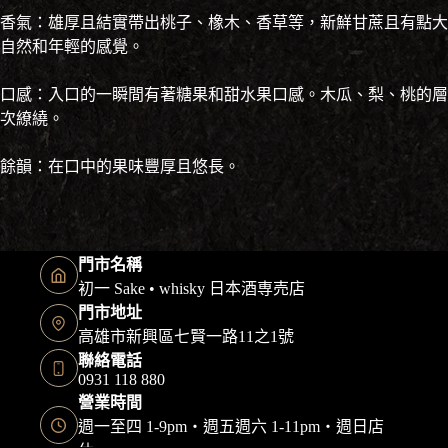
香氣：雄厚且結實帶出桃子、橡木、香草等，新鮮甘蔗且有點大
自然和年輕的感覺。
口感：入口的一瞬間有著糖果和甜水果口感。木瓜、梨、桃的層
次繚繞。
餘韻：在口中的果味豐厚且悠長。
門市名稱
初一 Sake • whisky 日本酒専売店
門市地址
高雄市新興區七賢一路11之1號
聯絡電話
0931 118 880
營業時間
週一至四 1-9pm・週五週六 1-11pm・週日店