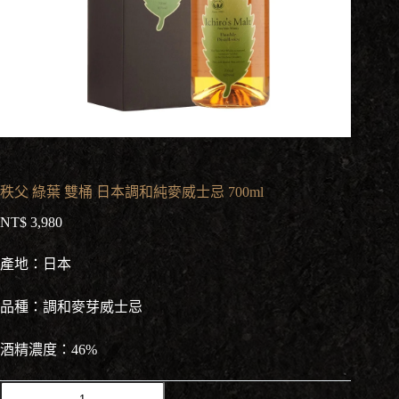
秩父 綠葉 雙桶 日本調和純麥威士忌 700ml
NT$
3,980
產地：日本
品種：調和麥芽威士忌
酒精濃度：46%
秩