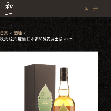
秩父 綠葉 雙桶 日本調和純麥威士忌 700ml
跳
NT$
3,980
至
主
要
內
容
首頁
酒種
秩父 綠葉 雙桶 日本調和純麥威士忌 700ml