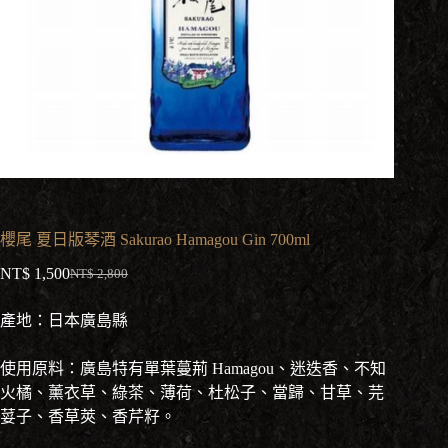
櫻尾 夏日版琴酒 Sakurao Hamagou Gin 700ml
NT$
1,500
NT$
2,800
原
目
始
前
產地：日本廣島縣
價
價
格：
格：
使用原料：廣島特有單葉蔓荊 Hamagou、迷迭香、不知
NT$ 2,800。
NT$ 1,500。
火橘、薰衣草、綠茶、薄荷、杜松子、當歸、甘草、芫
荽子、香草莢、香芹籽。