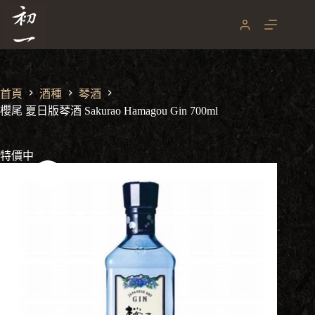
櫻尾 夏日版琴酒 Sakurao Hamagou Gin 700ml
跳
NT$
1,500
NT$
2,800
至
原
目
主
始
前
要
價
價
內
格：
格：
容
NT$ 2,800。
NT$ 1,500。
首頁
酒種
琴酒
櫻尾 夏日版琴酒 Sakurao Hamagou Gin 700ml
特價中