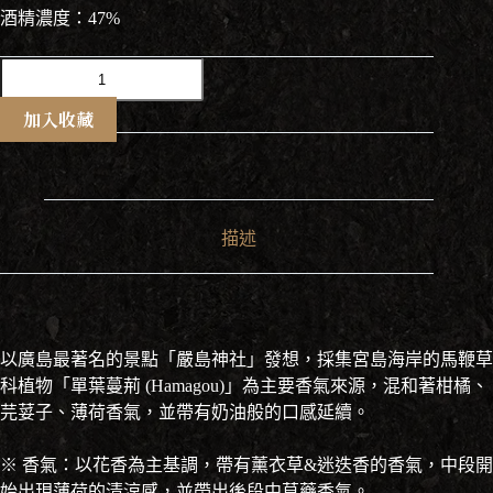
酒精濃度：47%
櫻
尾
夏
加入收藏
日
版
琴
酒
Sakurao
描述
Hamagou
Gin
700ml
數
量
以廣島最著名的景點「嚴島神社」發想，採集宮島海岸的馬鞭草
科植物「單葉蔓荊 (Hamagou)」為主要香氣來源，混和著柑橘、
芫荽子、薄荷香氣，並帶有奶油般的口感延續。
※ 香氣：以花香為主基調，帶有薰衣草&迷迭香的香氣，中段開
始出現薄荷的清涼感，並帶出後段中草藥香氣。