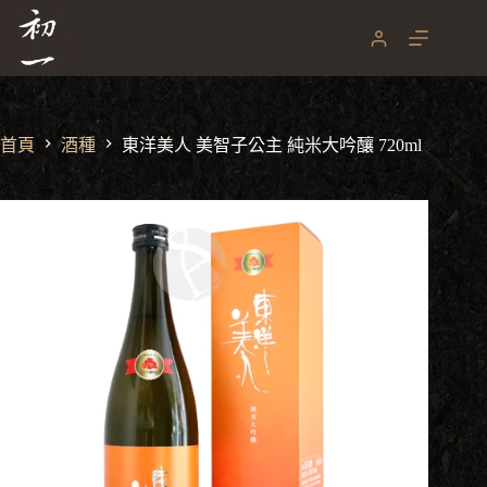
跳
至
主
要
內
容
首頁
酒種
東洋美人 美智子公主 純米大吟釀 720ml