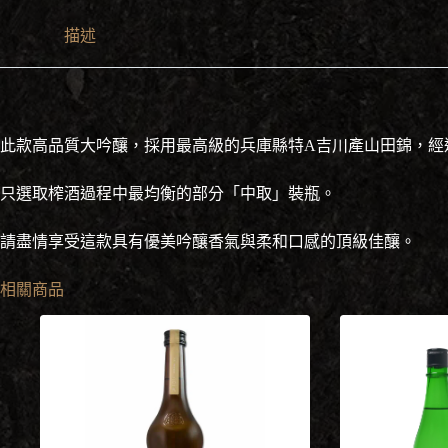
吟
描述
釀
720ml
【葫
蘆
瓶
禮
此款高品質大吟釀，採用最高級的兵庫縣特A吉川產山田錦，經過
盒
裝】
只選取榨酒過程中最均衡的部分「中取」裝瓶。
數
量
請盡情享受這款具有優美吟釀香氣與柔和口感的頂級佳釀。
相關商品