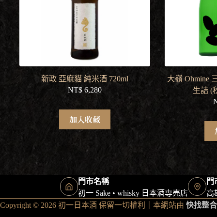
新政 亞麻貓 純米酒 720ml
大嶺 Ohmin
NT$
6,280
生詰 (
加入收藏
門市名稱
門
初一 Sake • whisky 日本酒専売店
高
Copyright © 2026 初一日本酒 保留一切權利｜本網站由
快找整合