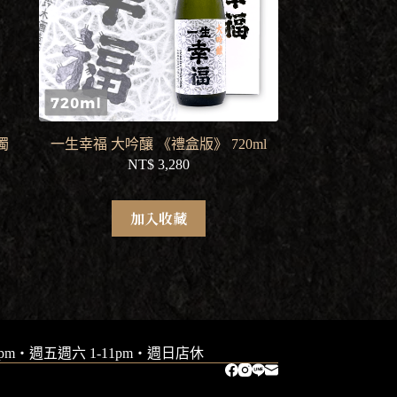
濁
一生幸福 大吟釀 《禮盒版》 720ml
NT$
3,280
加入收藏
9pm・週五週六 1-11pm・週日店休