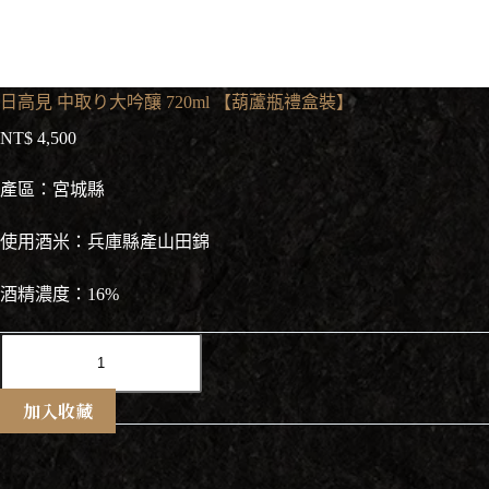
日高見 中取り大吟釀 720ml 【葫蘆瓶禮盒裝】
NT$
4,500
產區：宮城縣
使用酒米：兵庫縣產山田錦
酒精濃度：16%
日
高
見
加入收藏
中
取
り
大