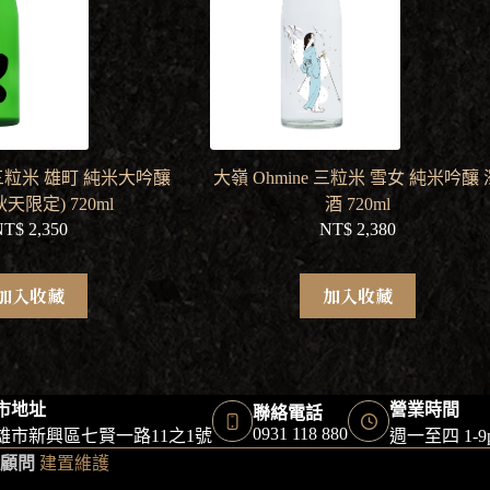
e 三粒米 雄町 純米大吟釀
大嶺 Ohmine 三粒米 雪女 純米吟釀 
秋天限定) 720ml
酒 720ml
NT$
2,350
NT$
2,380
加入收藏
加入收藏
市地址
營業時間
聯絡電話
0931 118 880
雄市新興區七賢一路11之1號
週一至四 1-
顧問
建置維護