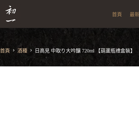
跳
日高見 中取り大吟釀 720ml 【葫蘆瓶禮盒裝】
日
至
NT$
4,500
高
首頁
最
主
見
中
要
取
內
り
容
大
首頁
酒種
日高見 中取り大吟釀 720ml 【葫蘆瓶禮盒裝】
吟
釀
720ml
【葫
蘆
瓶
禮
盒
裝】
數
量