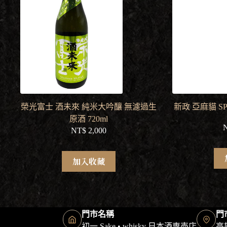
榮光富士 酒未來 純米大吟釀 無濾過生
新政 亞麻貓 S
原酒 720ml
NT$
2,000
加入收藏
門市名稱
門
初一 Sake • whisky 日本酒専売店
高