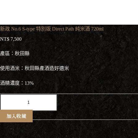
新政 No.6 S-type 特別版 Direct Path 純米酒 720ml
NT$
7,500
產區：秋田縣
使用酒米：秋田縣產酒造好適米
酒精濃度：13%
新
政
No.6
S-
加入收藏
type
特
別