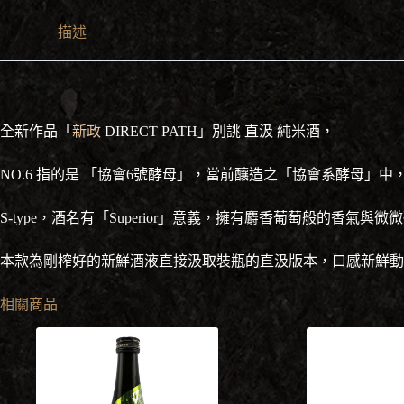
版
Direct
描述
Path
純
米
酒
720ml
數
全新作品「
新政
DIRECT PATH」別誂 直汲 純米酒，
量
NO.6 指的是 「協會6號酵母」，當前釀造之「協會系酵母」
S-type，酒名有「Superior」意義，擁有麝香葡萄般的香氣與
本款為剛榨好的新鮮酒液直接汲取裝瓶的直汲版本，口感新鮮動
相關商品