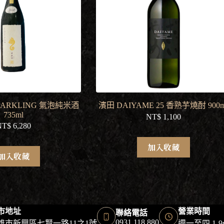
PARKLING 氣泡純米酒
濱田 DAIYAME 25 香熟芋燒酎 900m
735ml
NT$
1,100
NT$
6,280
加入收藏
加入收藏
市地址
營業時間
聯絡電話
0931 118 880
雄市新興區七賢一路11之1號
週一至四 1-