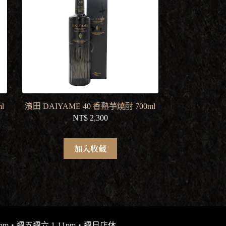
l
濱田 DAIYAME 40 香熟芋燒酎 700ml
NT$
2,300
加入收藏
9pm・週五週六 1-11pm・週日店休