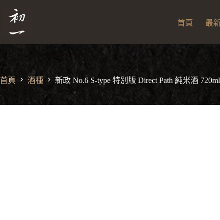
跳
新政 No.6 S-type 特別版 Direct Path 純米酒 720ml
新
至
NT$
7,500
政
首頁
最
No.6
主
S-
要
type
內
特
容
別
版
首頁
酒種
新政 No.6 S-type 特別版 Direct Path 純米酒 720ml
Direct
Path
純
米
酒
720ml
數
量