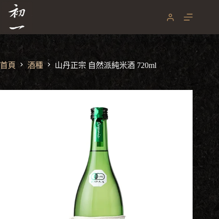
山丹正宗 自然派純米酒 720ml
跳
NT$
2,280
至
主
要
內
容
首頁
酒種
山丹正宗 自然派純米酒 720ml