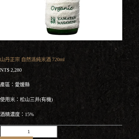
山丹正宗 自然派純米酒 720ml
NT$
2,280
產區：愛媛縣
使用米：松山三井(有機)
酒精濃度：15%
山
丹