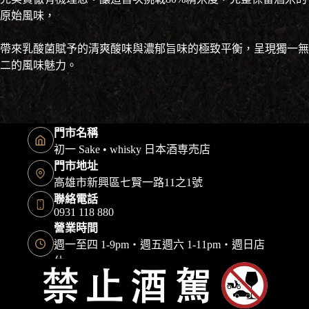
原始風味，
帶來乳酸菌賦予的清爽酸味與濃郁旨味的極致平衡，呈現獨一無
二的風味魅力。
門市名稱
初一 Sake • whisky 日本酒専売店
門市地址
高雄市新興區七賢一路11之1號
聯絡電話
0931 118 880
營業時間
週一至四 1-9pm・週五週六 1-11pm・週日店
休
Copyright © 2026 初一日本酒 保留一切權利｜本網站由
快找整合顧問
建置維護