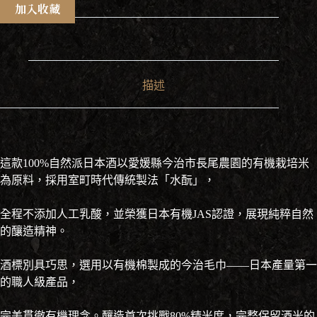
正
加入收藏
宗
自
然
派
純
描述
米
酒
720ml
數
量
這款100%自然派日本酒以愛媛縣今治市長尾農園的有機栽培米
為原料，採用室町時代傳統製法「水酛」，
全程不添加人工乳酸，並榮獲日本有機JAS認證，展現純粹自然
的釀造精神。
酒標別具巧思，選用以有機棉製成的今治毛巾——日本產量第一
的職人級產品，
完美貫徹有機理念。釀造首次挑戰80%精米度，完整保留酒米的