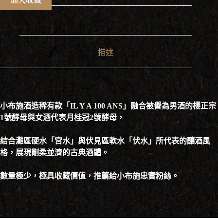
描述
小布施酒造稀有款「IL Y A 100 ANS」融合被譽為男酒的櫻正宗
1號酵母與女酒代表月桂冠2號酵母，
結合灘區硬水「宮水」與伏見區軟水「伏水」所代表的釀酒風
格，展現剛柔並濟的古典酒體。
數量極少，極具收藏價值，推薦給小布施忠實粉絲。