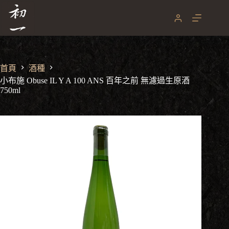
跳
至
主
要
內
容
首頁
酒種
小布施 Obuse IL Y A 100 ANS 百年之前 無濾過生原酒
750ml