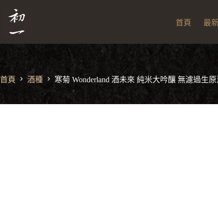
跳
寒菊 Wonderland 酒未來 純米大吟釀 無濾過生原酒 720ml
寒
至
NT$
2,080
菊
首頁
最
Wonder
主
酒
要
未
內
來
容
純
米
首頁
酒種
寒菊 Wonderland 酒未來 純米大吟釀 無濾過生原酒
大
吟
釀
無
濾
過
生
原
酒
720ml
數
量