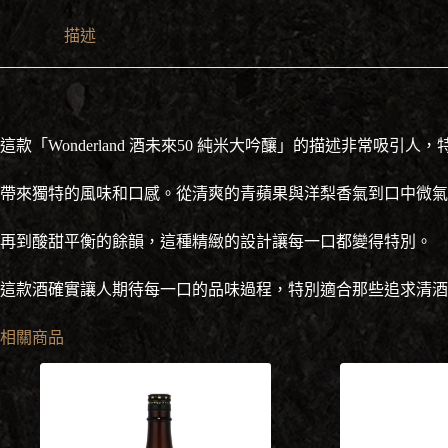
米
大
描述
吟
釀
無
濾
過
這款「Wonderland 酒未來50 純米大吟釀」的描述非常吸
生
原
帶來獨特的風味和口感。從清爽的青蘋果與洋梨香氣到口中微氣
酒
720ml
數
再到酸甜平衡的餘韻，這種精緻的設計讓每一口都變得特別。
量
這款酒確實讓人期待每一口的品味過程，特別適合那些追求清酒
相關商品