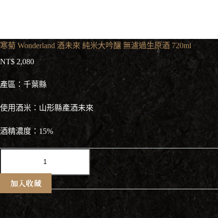
寒菊 Wonderland 酒未來 純米大吟釀 無濾過生原酒 720ml
NT$
2,080
產區：千葉縣
使用酒米：山形縣產酒未來
酒精濃度：15%
寒
菊
Wonderland
加入收藏
酒
未
來
純