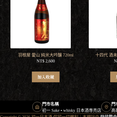
羽根屋 愛山 純米大吟釀 720ml
十四代 酒未來
NT$
2,600
N
加入收藏
門市名稱
門
初一 Sake • whisky 日本酒専売店
高
Copyright © 2026 初一日本酒 保留一切權利｜本網站由
快找整合