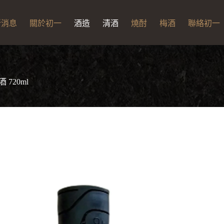
新消息
關於初一
酒造
清酒
燒酎
梅酒
聯絡初一
land
 720ml