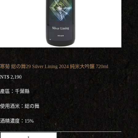
寒菊 総の舞29 Silver Lining 2024 純米大吟醸 720ml
NT$
2,190
產區：千葉縣
使用酒米：総の舞
酒精濃度：15%
寒