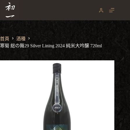
寒菊 総の舞29 Silver Lining 2024 純米大吟醸 720ml
跳
NT$
2,190
至
主
要
內
容
首頁
酒種
寒菊 総の舞29 Silver Lining 2024 純米大吟醸 720ml