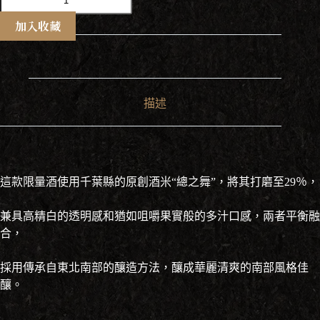
菊
総
加入收藏
の
舞
29
Silver
Lining
2024
描述
純
米
大
吟
醸
這款限量酒使用千葉縣的原創酒米“總之舞”，將其打磨至29％，
720ml
數
兼具高精白的透明感和猶如咀嚼果實般的多汁口感，兩者平衡融
量
合，
採用傳承自東北南部的釀造方法，釀成華麗清爽的南部風格佳
釀。