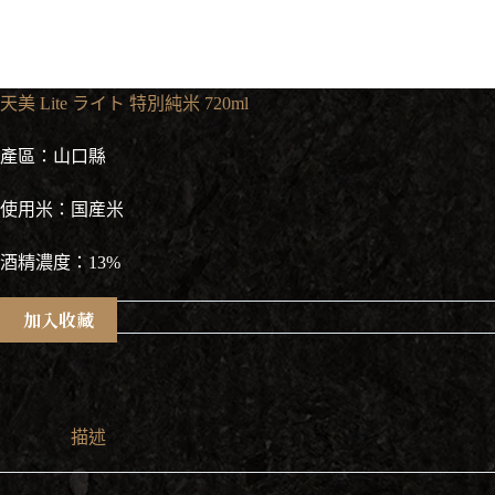
天美 Lite ライト 特別純米 720ml
產區：山口縣
使用米：国産米
酒精濃度：13%
加入收藏
描述