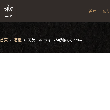
跳
至
首頁
最
主
要
內
容
首頁
酒種
天美 Lite ライト 特別純米 720ml