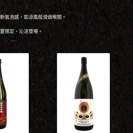
新氣泡感，如涼風般滑過喉間。
盛夏限定，沁涼登場。