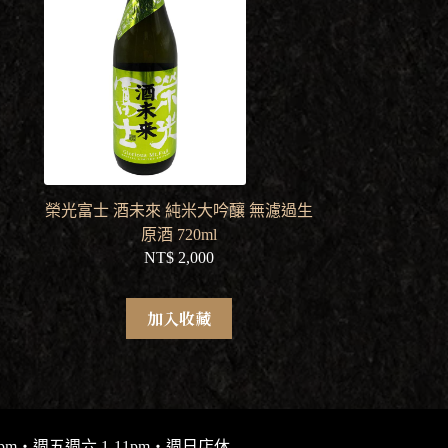
榮光富士 酒未來 純米大吟釀 無濾過生
原酒 720ml
NT$
2,000
加入收藏
9pm・週五週六 1-11pm・週日店休