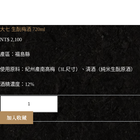
大七 生酛梅酒 720ml
NT$
2,100
產區：福島縣
使用原料：紀州產南高梅（3L尺寸）、清酒（純米生酛原酒）
酒精濃度：12%
大
七
生
加入收藏
酛
梅
酒
720ml