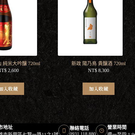
 純米大吟釀 720ml
新政 陽乃鳥 貴釀酒 720ml
NT$
2,600
NT$
8,300
加入收藏
加入收藏
市地址
營業時間
聯絡電話
0931 118 880
雄市新興區七賢一路11之1號
週一至四 1-