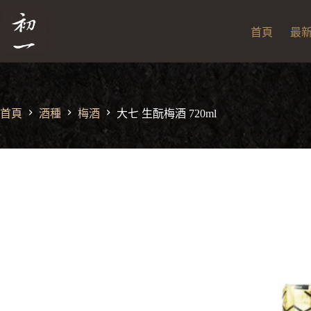
跳
大七 生酛梅酒 720ml
大
至
NT$
2,100
七
首頁
最
主
生
酛
要
梅
內
酒
容
720ml
數
首頁
酒種
梅酒
大七 生酛梅酒 720ml
量