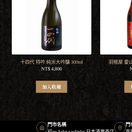
十四代 特吟 純米大吟釀 300ml
羽根屋 愛山
NT$
4,800
加入收藏
門市名稱
門
初一 Sake • whisky 日本酒専売店
高