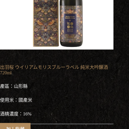
出羽桜 ウイリアムモリスブルーラベル 純米大吟醸酒
720ml
產區：山形縣
使用米：國產米
酒精濃度：16%
加入收藏