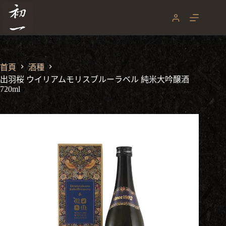
跳
至
主
要
內
容
首頁
酒種
出羽桜 ウイリアムモリスブルーラベル 純米大吟醸酒
720ml