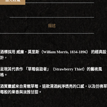
描述
酒標採用 威廉・莫里斯（William Morris, 1834-1896） 的經典設
計，
呈現其代表作 「草莓偷盜者」（Strawberry Thief）的藝術風
格。
酒質靈感來自青嫩草莓，這款清酒純淨透亮的口感，以及彷彿草
莓般的果香與淡雅甘甜。