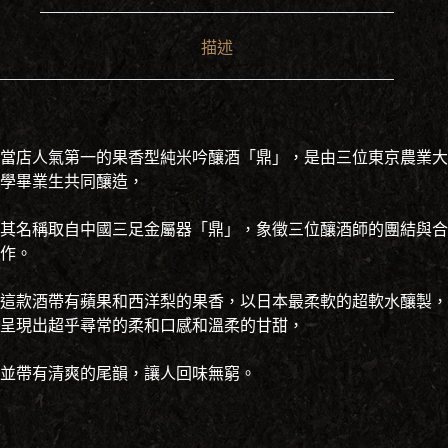
描述
當店人氣第一的果香型純米吟釀酒「鼎」，是由三位東京農業大
學畢業生共同釀造，
其名稱取自中國三足金屬器「鼎」，象徵三位釀酒師的團結與合
作。
這款酒帶有蘋果和西洋梨的果香，以日本最柔軟的超軟水釀製，
呈現出超乎尋常的柔和口感和溫柔的甘甜，
並帶有清爽的尾韻，讓人回味無窮。