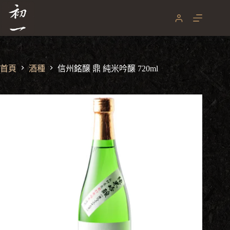
跳
至
主
要
內
容
首頁
酒種
信州銘醸 鼎 純米吟醸 720ml