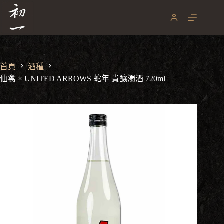
跳
至
主
要
內
容
首頁
酒種
仙禽 × UNITED ARROWS 蛇年 貴釀濁酒 720ml