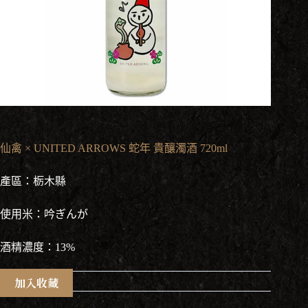
仙禽 × UNITED ARROWS 蛇年 貴釀濁酒 720ml
產區：栃木縣
使用米：吟ぎんが
酒精濃度：13%
加入收藏