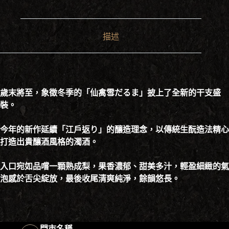
描述
歲末將至，象徵冬季的「仙禽雪だるま」披上了全新的干支盛
裝。
今年的新作延續「江戶返り」的釀造理念，以傳統生酛造法精心
打造出貴釀酒風格的濁酒。
入口宛如品嚐一顆熟成梨，果香濃郁、甜美多汁，輕盈細緻的氣
泡感於舌尖綻放，最後收尾清爽純淨，餘韻悠長。
門市名稱