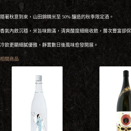
隨著秋意到來，山田錦精米至 50% 釀造的秋季限定酒。
香氣內斂沉穩，米旨味飽滿，清爽酸度細緻收斂，層次豐富卻保
冷飲更顯細膩優雅，靜置數日後風味愈發開展。
相關商品