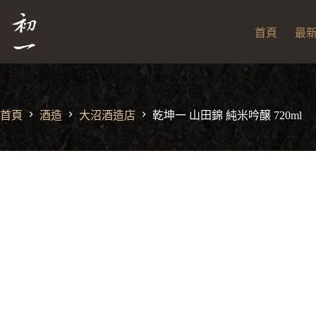
跳
至
首頁
最
主
要
內
容
首頁
酒造
大沼酒造店
乾坤一 山田錦 純米吟醸 720ml