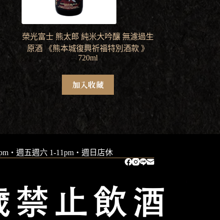
榮光富士 熊太郎 純米大吟釀 無濾過生
原酒 《熊本城復興祈福特別酒款 》
720ml
加入收藏
9pm・週五週六 1-11pm・週日店休