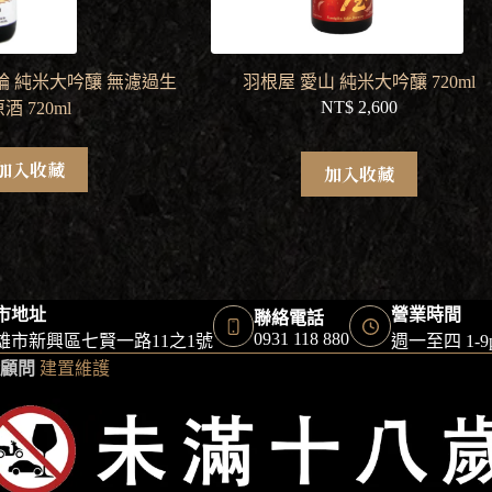
輪 純米大吟釀 無濾過生
羽根屋 愛山 純米大吟釀 720ml
NT$
2,600
酒 720ml
加入收藏
加入收藏
市地址
營業時間
聯絡電話
0931 118 880
雄市新興區七賢一路11之1號
週一至四 1-
顧問
建置維護