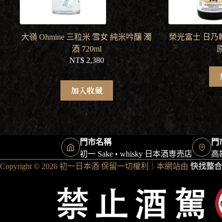
大嶺 Ohmine 三粒米 雪女 純米吟釀 濁
榮光富士 日乃
酒 720ml
原
NT$
2,380
加入收藏
門市名稱
門
初一 Sake • whisky 日本酒専売店
高
Copyright © 2026 初一日本酒 保留一切權利｜本網站由
快找整合