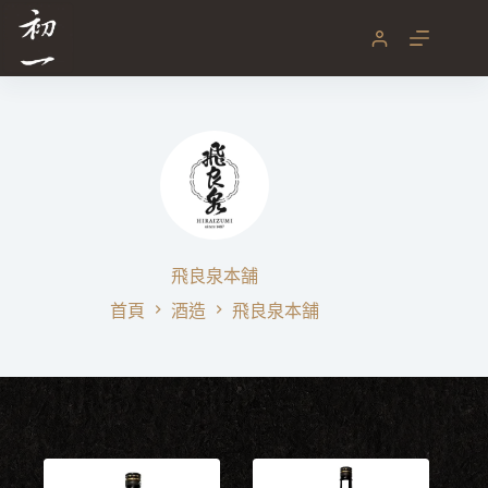
跳
至
主
要
內
容
飛良泉本舗
首頁
酒造
飛良泉本舗