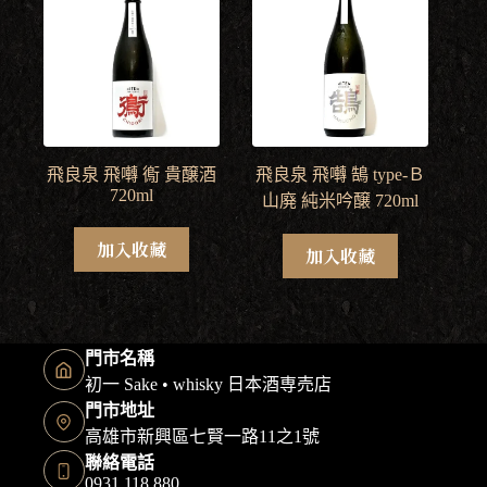
飛良泉 飛囀 鵆 貴醸酒
飛良泉 飛囀 鵠 type-Ｂ
720ml
山廃 純米吟醸 720ml
加入收藏
加入收藏
門市名稱
初一 Sake • whisky 日本酒専売店
門市地址
高雄市新興區七賢一路11之1號
聯絡電話
0931 118 880