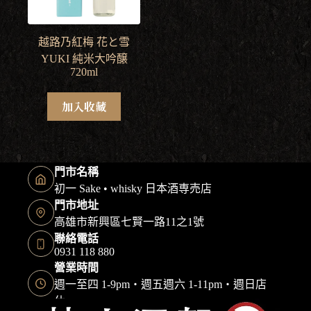
越路乃紅梅 花と雪
YUKI 純米大吟醸
720ml
加入收藏
門市名稱
初一 Sake • whisky 日本酒専売店
門市地址
高雄市新興區七賢一路11之1號
聯絡電話
0931 118 880
營業時間
週一至四 1-9pm・週五週六 1-11pm・週日店
休