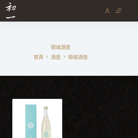
跳
至
主
要
內
容
頸城酒造
首頁
酒造
頸城酒造