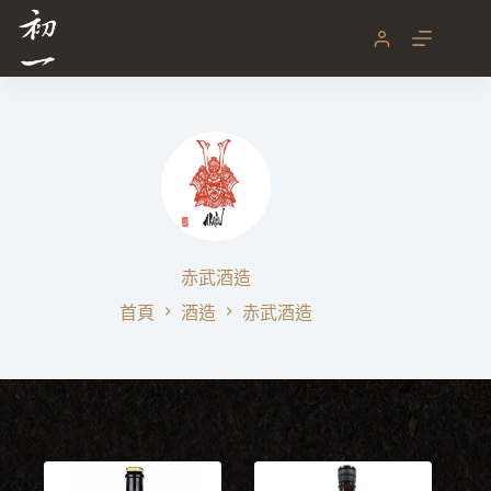
跳
至
主
要
內
容
赤武酒造
首頁
酒造
赤武酒造