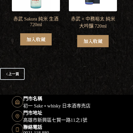
赤武 Sakura 純米 生酒
赤武 × 中務裕太 純米
720ml
大吟釀 720ml
加入收藏
加入收藏
上一頁
門市名稱
初一 Sake • whisky 日本酒専売店
門市地址
高雄市新興區七賢一路11之1號
聯絡電話
0931 118 880