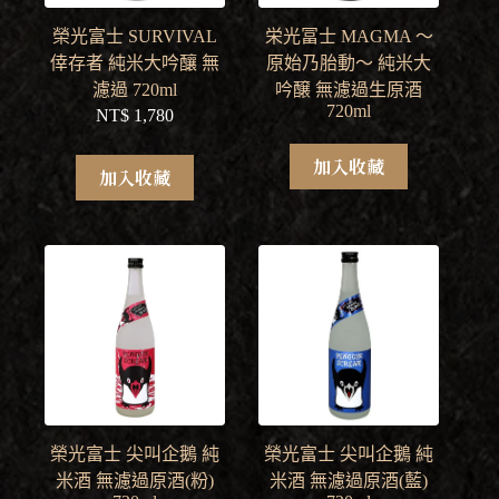
榮光富士 SURVIVAL
栄光冨士 MAGMA ～
倖存者 純米大吟釀 無
原始乃胎動～ 純米大
濾過 720ml
吟醸 無濾過生原酒
720ml
NT$
1,780
加入收藏
加入收藏
榮光富士 尖叫企鵝 純
榮光富士 尖叫企鵝 純
米酒 無濾過原酒(粉)
米酒 無濾過原酒(藍)