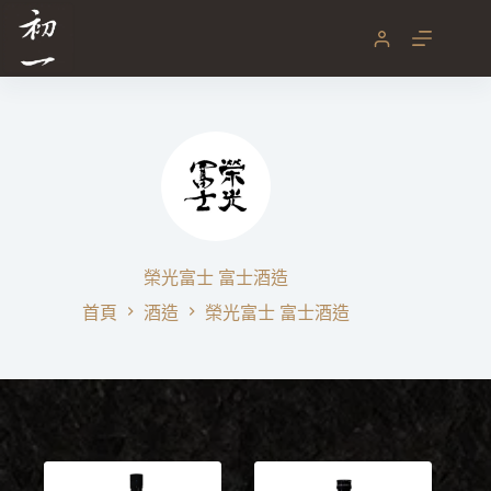
跳
至
主
要
內
容
榮光富士 富士酒造
首頁
酒造
榮光富士 富士酒造