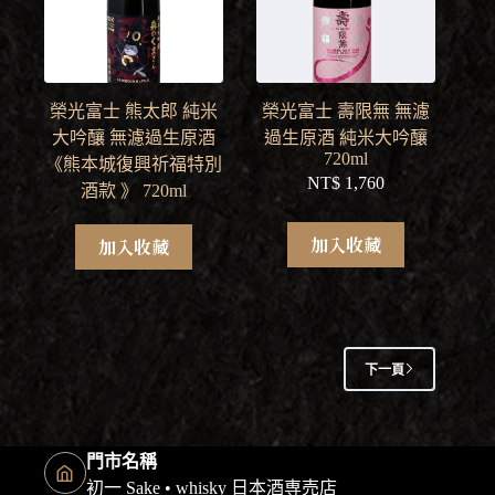
榮光富士 熊太郎 純米
榮光富士 壽限無 無濾
大吟釀 無濾過生原酒
過生原酒 純米大吟釀
720ml
《熊本城復興祈福特別
NT$
1,760
酒款 》 720ml
加入收藏
加入收藏
下一頁
門市名稱
初一 Sake • whisky 日本酒専売店