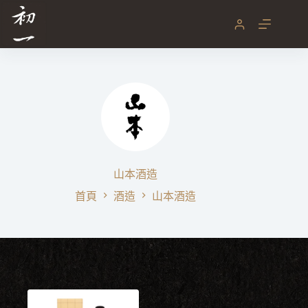
跳
至
主
要
內
容
山本酒造
首頁
酒造
山本酒造