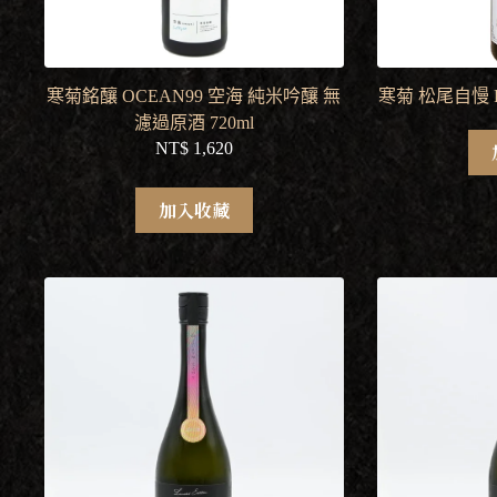
寒菊銘釀 OCEAN99 空海 純米吟釀 無
寒菊 松尾自慢 R
濾過原酒 720ml
NT$
1,620
加入收藏