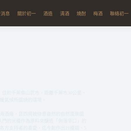
新消息
關於初一
酒造
清酒
燒酎
梅酒
聯絡初一
醸，位於千葉県山武市，距離千葉市30公里、
溫暖氣候所圍繞的環境。
海酒廠，且四周被綠意盎然的自然風景圍
八門的米種作為原料來釀造「俐落辛口」的
各方支持者的喜愛，迄今創作出21種類、5