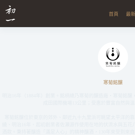
跳
至
首頁
最
主
要
內
容
寒菊銘醸
明治16年（1884年）創業。銘柄總乃寒菊的醸造廠・寒菊銘
成田國際機場13公里；受惠於豐富自然與
寒菊銘醸位於東京的郊外、鄰近九十九里浜可眺望太平洋的靠
繞、明治16年、起初創業者佐瀬源作使用在地的伏流水與五花
酒款。秉持著釀造「滿足人心」的精神釀酒，130年來受到來自