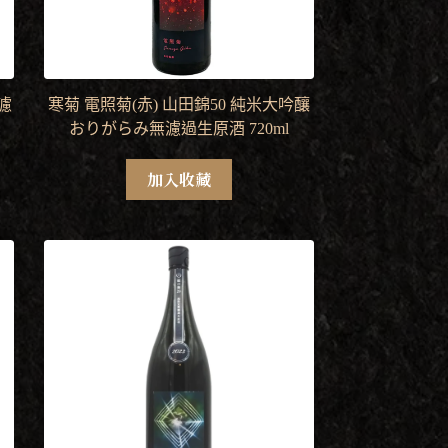
無濾
寒菊 電照菊(赤) 山田錦50 純米大吟釀
おりがらみ無濾過生原酒 720ml
加入收藏