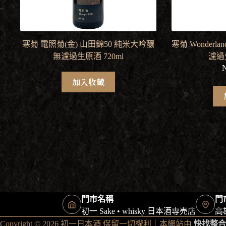
寒菊 電照菊(金) 山田錦50 純米大吟釀
寒菊 Wonderl
無濾過生原酒 720ml
濾過生
加入收藏
門市名稱
門
初一 Sake • whisky 日本酒専売店
高
Copyright © 2026 初一日本酒 保留一切權利｜本網站由
快找整合