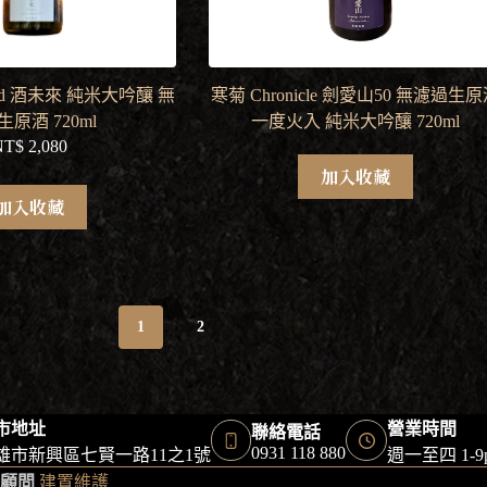
and 酒未來 純米大吟釀 無
寒菊 Chronicle 劍愛山50 無濾過生
原酒 720ml
一度火入 純米大吟釀 720ml
NT$
2,080
加入收藏
加入收藏
1
2
市地址
營業時間
聯絡電話
0931 118 880
雄市新興區七賢一路11之1號
週一至四 1-
顧問
建置維護