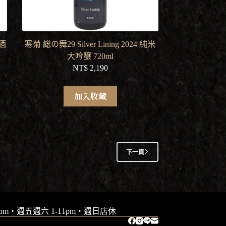
原酒
寒菊 総の舞29 Silver Lining 2024 純米
大吟醸 720ml
NT$
2,190
加入收藏
下一頁
9pm・週五週六 1-11pm・週日店休