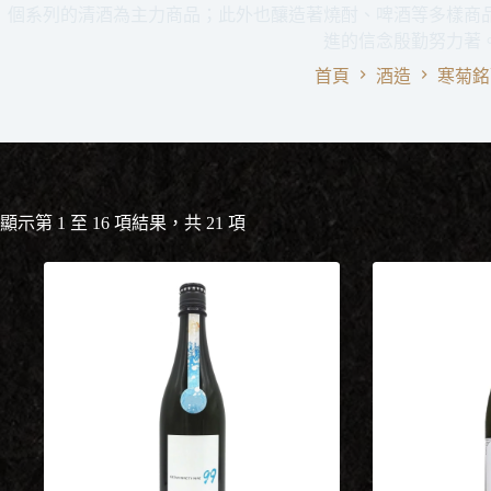
個系列的清酒為主力商品；此外也釀造著燒酎、啤酒等多樣商
進的信念殷勤努力著
首頁
酒造
寒菊銘
依
顯示第 1 至 16 項結果，共 21 項
最
新
項
目
排
序