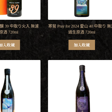
醸 39 中取り火入 無濾
寒菊 Pray for 2024 愛山 40 中取り 
原酒 720ml
過生原酒 720ml
加入收藏
加入收藏