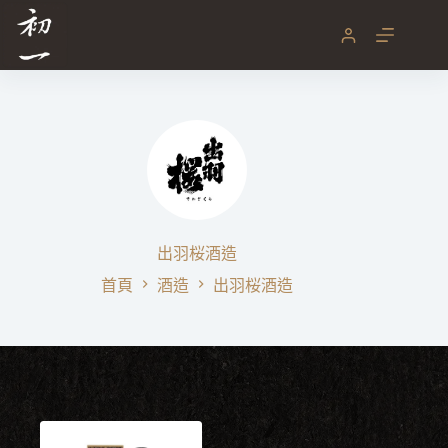
跳
至
主
要
內
容
出羽桜酒造
首頁
酒造
出羽桜酒造