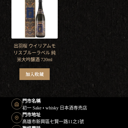
出羽桜 ウイリアムモ
リスブルーラベル 純
米大吟醸酒 720ml
加入收藏
門市名稱
初一 Sake • whisky 日本酒専売店
門市地址
高雄市新興區七賢一路11之1號