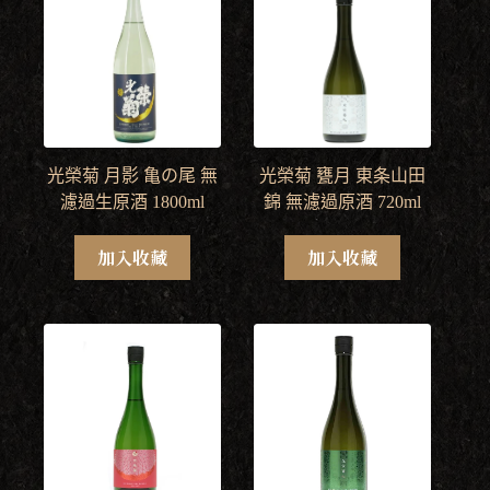
光榮菊 月影 亀の尾 無
光榮菊 甕月 東条山田
濾過生原酒 1800ml
錦 無濾過原酒 720ml
加入收藏
加入收藏