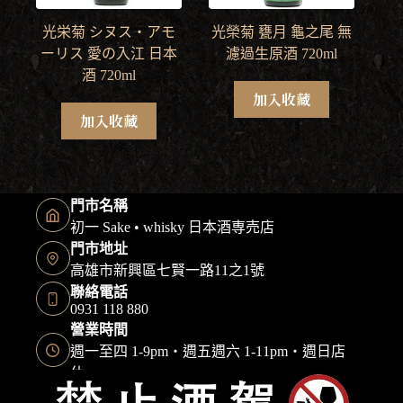
光栄菊 シヌス・アモ
光榮菊 甕月 龜之尾 無
ーリス 愛の入江 日本
濾過生原酒 720ml
酒 720ml
加入收藏
加入收藏
門市名稱
初一 Sake • whisky 日本酒専売店
門市地址
高雄市新興區七賢一路11之1號
聯絡電話
0931 118 880
營業時間
週一至四 1-9pm・週五週六 1-11pm・週日店
休
Copyright © 2026 初一日本酒 保留一切權利｜本網站由