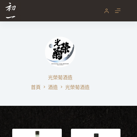
跳
至
主
要
內
容
光榮菊酒造
首頁
酒造
光榮菊酒造