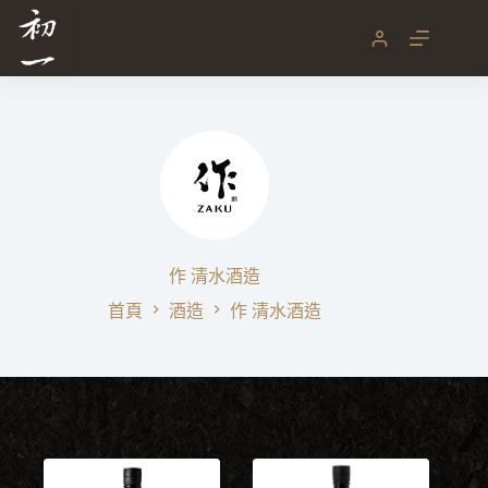
跳
至
主
要
內
容
作 清水酒造
首頁
酒造
作 清水酒造