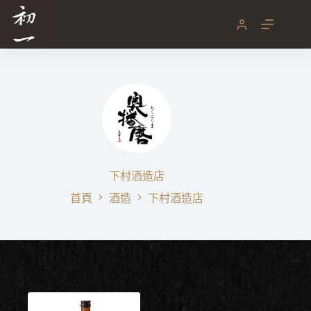
跳
至
主
要
內
容
下村酒造店
首頁
酒造
下村酒造店